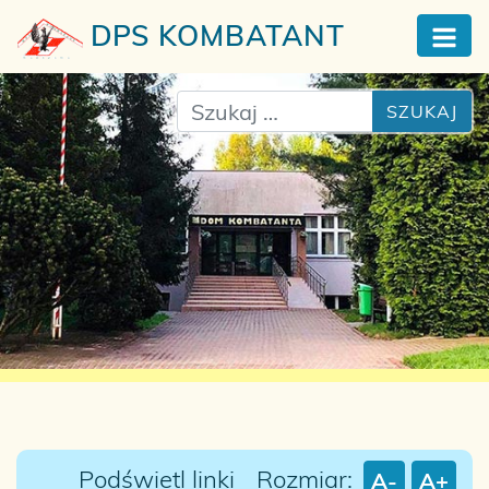
DPS
KOMBATANT
Szukaj
Podświetl linki
Rozmiar:
A-
A+