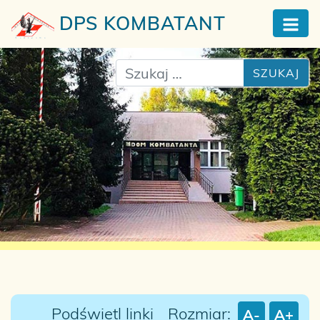
DPS
KOMBATANT
Szukaj
Podświetl linki
Rozmiar:
A-
A+